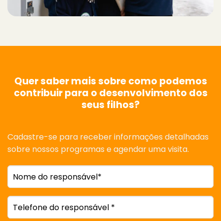
Quer saber mais sobre como podemos
contribuir para o desenvolvimento dos
seus filhos?
Cadastre-se para receber informações detalhadas
sobre nossos programas e agendar uma visita.